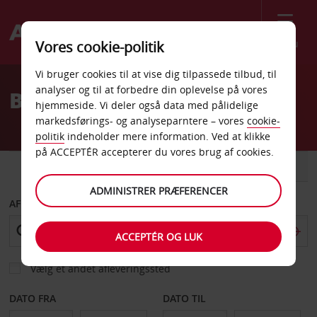
Menu
Vores cookie-politik
Welcome
Vi bruger cookies til at vise dig tilpassede tilbud, til
to
analyser og til at forbedre din oplevelse på vores
Billeje Berkeley
Avis
hjemmeside. Vi deler også data med pålidelige
markedsførings- og analyseparntere – vores
cookie-
politik
indeholder mere information. Ved at klikke
på ACCEPTÉR accepterer du vores brug af cookies.
BIL
VAREVOGN
ADMINISTRER PRÆFERENCER
AFHENT FRA
ACCEPTÉR OG LUK
Vælg et andet afleveringssted
DATO FRA
DATO TIL