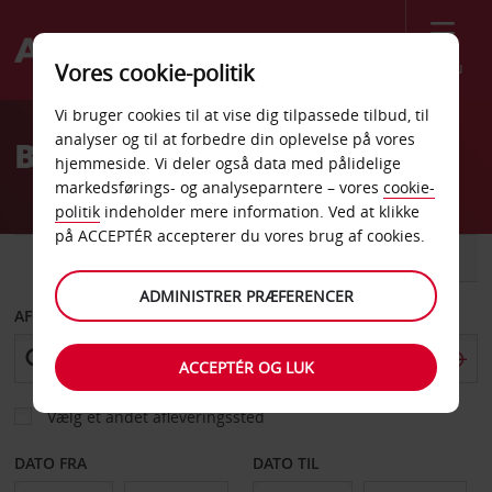
Menu
Vores cookie-politik
Welcome
Vi bruger cookies til at vise dig tilpassede tilbud, til
to
analyser og til at forbedre din oplevelse på vores
Billeje Berkeley
Avis
hjemmeside. Vi deler også data med pålidelige
markedsførings- og analyseparntere – vores
cookie-
politik
indeholder mere information. Ved at klikke
på ACCEPTÉR accepterer du vores brug af cookies.
BIL
VAREVOGN
ADMINISTRER PRÆFERENCER
AFHENT FRA
ACCEPTÉR OG LUK
Vælg et andet afleveringssted
DATO FRA
DATO TIL