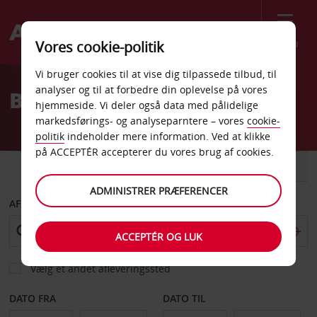
Menu
Vores cookie-politik
Welcome
Vi bruger cookies til at vise dig tilpassede tilbud, til
to
analyser og til at forbedre din oplevelse på vores
Billeje Davis
Avis
hjemmeside. Vi deler også data med pålidelige
markedsførings- og analyseparntere – vores
cookie-
politik
indeholder mere information. Ved at klikke
på ACCEPTÉR accepterer du vores brug af cookies.
BIL
VAREVOGN
ADMINISTRER PRÆFERENCER
AFHENT FRA
ACCEPTÉR OG LUK
Vælg et andet afleveringssted
DATO FRA
DATO TIL