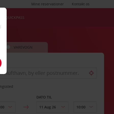
Mine reservationer
Kontakt os
QUICKPASS
t
VAREVOGN
ingssted
DATO TIL