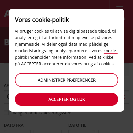
Menu
Vores cookie-politik
Welcome
Vi bruger cookies til at vise dig tilpassede tilbud, til
to
analyser og til at forbedre din oplevelse på vores
Billeje Palm Desert
Avis
hjemmeside. Vi deler også data med pålidelige
markedsførings- og analyseparntere – vores
cookie-
politik
indeholder mere information. Ved at klikke
på ACCEPTÉR accepterer du vores brug af cookies.
BIL
VAREVOGN
ADMINISTRER PRÆFERENCER
AFHENT FRA
ACCEPTÉR OG LUK
Vælg et andet afleveringssted
DATO FRA
DATO TIL