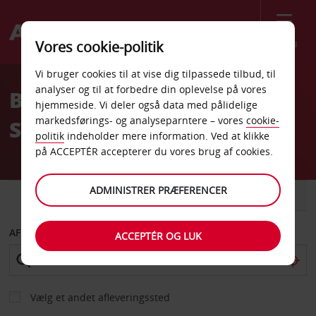
Menu
Vores cookie-politik
Welcome
Vi bruger cookies til at vise dig tilpassede tilbud, til
to
analyser og til at forbedre din oplevelse på vores
Billeje San Francisco Post
Avis
hjemmeside. Vi deler også data med pålidelige
markedsførings- og analyseparntere – vores
cookie-
Street
politik
indeholder mere information. Ved at klikke
på ACCEPTÉR accepterer du vores brug af cookies.
ADMINISTRER PRÆFERENCER
BIL
VAREVOGN
AFHENT FRA
ACCEPTÉR OG LUK
Vælg et andet afleveringssted