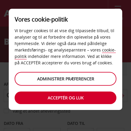
Menu
Vores cookie-politik
Welcome
Vi bruger cookies til at vise dig tilpassede tilbud, til
to
analyser og til at forbedre din oplevelse på vores
Billeje Vienna
Avis
hjemmeside. Vi deler også data med pålidelige
markedsførings- og analyseparntere – vores
cookie-
politik
indeholder mere information. Ved at klikke
på ACCEPTÉR accepterer du vores brug af cookies.
BIL
VAREVOGN
ADMINISTRER PRÆFERENCER
AFHENT FRA
ACCEPTÉR OG LUK
Vælg et andet afleveringssted
DATO FRA
DATO TIL