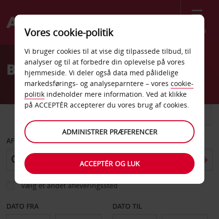
Menu
Vores cookie-politik
Welcome
Vi bruger cookies til at vise dig tilpassede tilbud, til
to
analyser og til at forbedre din oplevelse på vores
Billeje Groton
Avis
hjemmeside. Vi deler også data med pålidelige
markedsførings- og analyseparntere – vores
cookie-
politik
indeholder mere information. Ved at klikke
på ACCEPTÉR accepterer du vores brug af cookies.
BIL
VAREVOGN
ADMINISTRER PRÆFERENCER
AFHENT FRA
ACCEPTÉR OG LUK
Vælg et andet afleveringssted
DATO FRA
DATO TIL