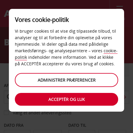
Menu
Vores cookie-politik
Welcome
Vi bruger cookies til at vise dig tilpassede tilbud, til
to
analyser og til at forbedre din oplevelse på vores
Billeje Miami Beach
Avis
hjemmeside. Vi deler også data med pålidelige
markedsførings- og analyseparntere – vores
cookie-
politik
indeholder mere information. Ved at klikke
på ACCEPTÉR accepterer du vores brug af cookies.
BIL
VAREVOGN
ADMINISTRER PRÆFERENCER
AFHENT FRA
ACCEPTÉR OG LUK
Vælg et andet afleveringssted
DATO FRA
DATO TIL