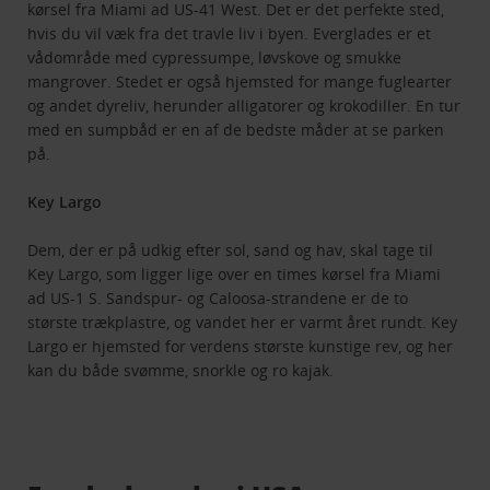
kørsel fra Miami ad US-41 West. Det er det perfekte sted,
hvis du vil væk fra det travle liv i byen. Everglades er et
vådområde med cypressumpe, løvskove og smukke
mangrover. Stedet er også hjemsted for mange fuglearter
og andet dyreliv, herunder alligatorer og krokodiller. En tur
med en sumpbåd er en af de bedste måder at se parken
på.
Key Largo
Dem, der er på udkig efter sol, sand og hav, skal tage til
Key Largo, som ligger lige over en times kørsel fra Miami
ad US-1 S. Sandspur- og Caloosa-strandene er de to
største trækplastre, og vandet her er varmt året rundt. Key
Largo er hjemsted for verdens største kunstige rev, og her
kan du både svømme, snorkle og ro kajak.