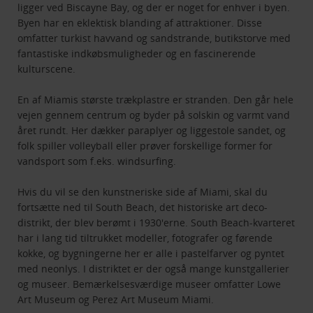
ligger ved Biscayne Bay, og der er noget for enhver i byen.
Byen har en eklektisk blanding af attraktioner. Disse
omfatter turkist havvand og sandstrande, butikstorve med
fantastiske indkøbsmuligheder og en fascinerende
kulturscene.
En af Miamis største trækplastre er stranden. Den går hele
vejen gennem centrum og byder på solskin og varmt vand
året rundt. Her dækker paraplyer og liggestole sandet, og
folk spiller volleyball eller prøver forskellige former for
vandsport som f.eks. windsurfing.
Hvis du vil se den kunstneriske side af Miami, skal du
fortsætte ned til South Beach, det historiske art deco-
distrikt, der blev berømt i 1930'erne. South Beach-kvarteret
har i lang tid tiltrukket modeller, fotografer og førende
kokke, og bygningerne her er alle i pastelfarver og pyntet
med neonlys. I distriktet er der også mange kunstgallerier
og museer. Bemærkelsesværdige museer omfatter Lowe
Art Museum og Perez Art Museum Miami.