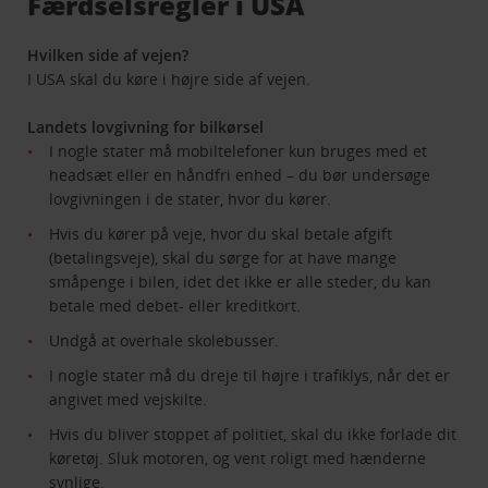
Færdselsregler i USA
Hvilken side af vejen?
I USA skal du køre i højre side af vejen.
Landets lovgivning for bilkørsel
I nogle stater må mobiltelefoner kun bruges med et
headsæt eller en håndfri enhed – du bør undersøge
lovgivningen i de stater, hvor du kører.
Hvis du kører på veje, hvor du skal betale afgift
(betalingsveje), skal du sørge for at have mange
småpenge i bilen, idet det ikke er alle steder, du kan
betale med debet- eller kreditkort.
Undgå at overhale skolebusser.
I nogle stater må du dreje til højre i trafiklys, når det er
angivet med vejskilte.
Hvis du bliver stoppet af politiet, skal du ikke forlade dit
køretøj. Sluk motoren, og vent roligt med hænderne
synlige.