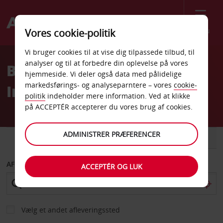
Menu
Vores cookie-politik
Welcome
Vi bruger cookies til at vise dig tilpassede tilbud, til
to
analyser og til at forbedre din oplevelse på vores
Biludlejning Miami
Avis
hjemmeside. Vi deler også data med pålidelige
markedsførings- og analyseparntere – vores
cookie-
Internationale Lufthavn
politik
indeholder mere information. Ved at klikke
på ACCEPTÉR accepterer du vores brug af cookies.
ADMINISTRER PRÆFERENCER
BIL
VAREVOGN
AFHENT FRA
ACCEPTÉR OG LUK
Vælg et andet afleveringssted