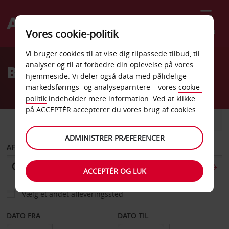
Menu
Vores cookie-politik
Welcome
Vi bruger cookies til at vise dig tilpassede tilbud, til
to
analyser og til at forbedre din oplevelse på vores
Billeje Naples
Avis
hjemmeside. Vi deler også data med pålidelige
markedsførings- og analyseparntere – vores
cookie-
politik
indeholder mere information. Ved at klikke
på ACCEPTÉR accepterer du vores brug af cookies.
BIL
VAREVOGN
ADMINISTRER PRÆFERENCER
AFHENT FRA
ACCEPTÉR OG LUK
Vælg et andet afleveringssted
DATO FRA
DATO TIL