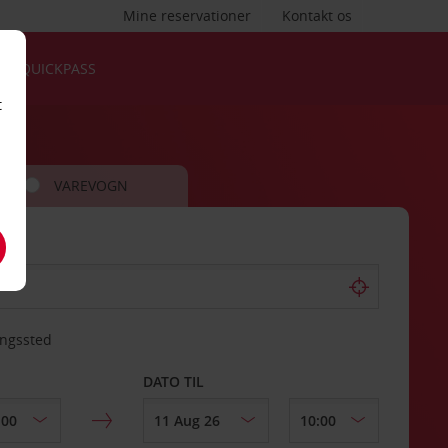
Mine reservationer
Kontakt os
QUICKPASS
t
VAREVOGN
ingssted
DATO TIL