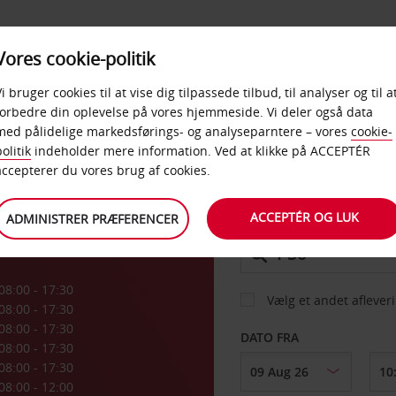
PRODUKTER &
Vores cookie-politik
BUD
TAXFREE & ERHVERV
KONTORER
Vi bruger cookies til at vise dig tilpassede tilbud, til analyser og til a
forbedre din oplevelse på vores hjemmeside. Vi deler også data
med pålidelige markedsførings- og analyseparntere – vores
cookie-
a
olitik
indeholder mere information. Ved at klikke på ACCEPTÉR
BIL
accepterer du vores brug af cookies.
ACCEPTÉR OG LUK
ADMINISTRER PRÆFERENCER
AFHENT FRA
08:00 - 17:30
Vælg et andet aflever
08:00 - 17:30
08:00 - 17:30
DATO FRA
08:00 - 17:30
08:00 - 17:30
08:00 - 12:00