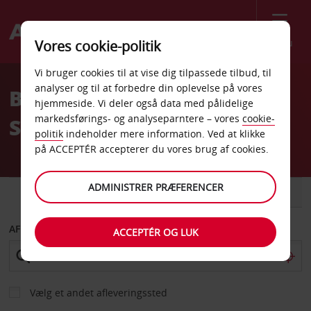
Menu
Vores cookie-politik
Welcome
Vi bruger cookies til at vise dig tilpassede tilbud, til
to
analyser og til at forbedre din oplevelse på vores
Billeje Pompano Beach
Avis
hjemmeside. Vi deler også data med pålidelige
markedsførings- og analyseparntere – vores
cookie-
Sears In Pompano Square
politik
indeholder mere information. Ved at klikke
på ACCEPTÉR accepterer du vores brug af cookies.
ADMINISTRER PRÆFERENCER
BIL
VAREVOGN
AFHENT FRA
ACCEPTÉR OG LUK
Vælg et andet afleveringssted