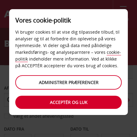
Menu
Vores cookie-politik
Welcome
Vi bruger cookies til at vise dig tilpassede tilbud, til
to
analyser og til at forbedre din oplevelse på vores
Billeje Punta Gorda
Avis
hjemmeside. Vi deler også data med pålidelige
markedsførings- og analyseparntere – vores
cookie-
politik
indeholder mere information. Ved at klikke
på ACCEPTÉR accepterer du vores brug af cookies.
BIL
VAREVOGN
ADMINISTRER PRÆFERENCER
AFHENT FRA
ACCEPTÉR OG LUK
Vælg et andet afleveringssted
DATO FRA
DATO TIL