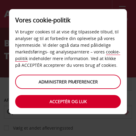
Menu
Vores cookie-politik
Welcome
Vi bruger cookies til at vise dig tilpassede tilbud, til
to
analyser og til at forbedre din oplevelse på vores
Billeje St Pete Beach
Avis
hjemmeside. Vi deler også data med pålidelige
markedsførings- og analyseparntere – vores
cookie-
Tradewinds St Pete Beach
politik
indeholder mere information. Ved at klikke
på ACCEPTÉR accepterer du vores brug af cookies.
ADMINISTRER PRÆFERENCER
BIL
VAREVOGN
AFHENT FRA
ACCEPTÉR OG LUK
Vælg et andet afleveringssted