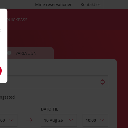
Mine reservationer
Kontakt os
QUICKPASS
t
VAREVOGN
ingssted
DATO TIL