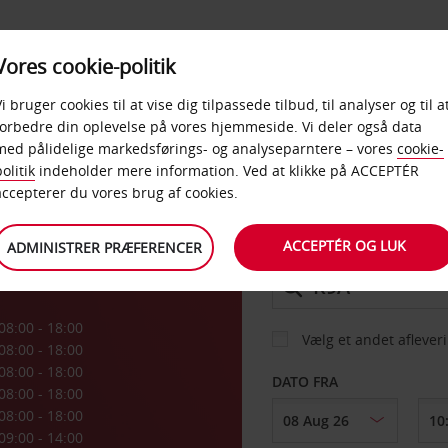
PRODUKTER &
Vores cookie-politik
BUD
TAXFREE & ERHVERV
KONTORER
Vi bruger cookies til at vise dig tilpassede tilbud, til analyser og til a
forbedre din oplevelse på vores hjemmeside. Vi deler også data
med pålidelige markedsførings- og analyseparntere – vores
cookie-
ta
olitik
indeholder mere information. Ved at klikke på ACCEPTÉR
BIL
accepterer du vores brug af cookies.
ACCEPTÉR OG LUK
ADMINISTRER PRÆFERENCER
AFHENT FRA
08:00 - 18:00
Vælg et andet aflever
08:00 - 18:00
08:00 - 18:00
DATO FRA
08:00 - 18:00
08:00 - 18:00
09:00 - 14:00