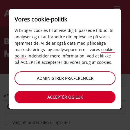
Menu
Vores cookie-politik
Welcome
Vi bruger cookies til at vise dig tilpassede tilbud, til
to
analyser og til at forbedre din oplevelse på vores
Billeje Atlanta Henderson
Avis
hjemmeside. Vi deler også data med pålidelige
markedsførings- og analyseparntere – vores
cookie-
Mill Road
politik
indeholder mere information. Ved at klikke
på ACCEPTÉR accepterer du vores brug af cookies.
ADMINISTRER PRÆFERENCER
BIL
VAREVOGN
AFHENT FRA
ACCEPTÉR OG LUK
Vælg et andet afleveringssted