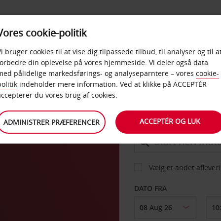
PRODUKTER &
Vores cookie-politik
BUD
TAXFREE & ERHVERV
KONTORER
Vi bruger cookies til at vise dig tilpassede tilbud, til analyser og til a
forbedre din oplevelse på vores hjemmeside. Vi deler også data
med pålidelige markedsførings- og analyseparntere – vores
cookie-
olitik
indeholder mere information. Ved at klikke på ACCEPTÉR
BIL
accepterer du vores brug af cookies.
ACCEPTÉR OG LUK
ADMINISTRER PRÆFERENCER
AFHENT FRA
Vælg et andet aflever
DATO FRA