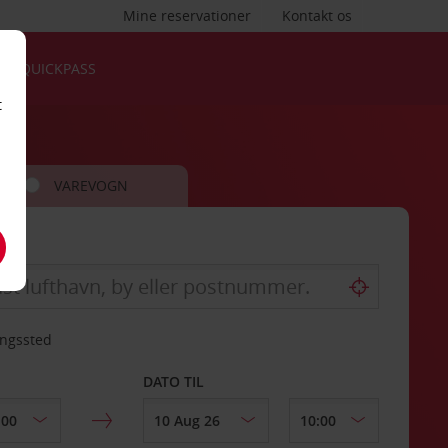
Mine reservationer
Kontakt os
QUICKPASS
t
VAREVOGN
ingssted
DATO TIL