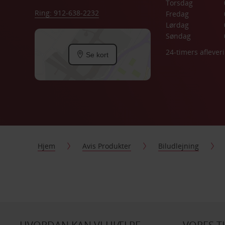
Torsdag
Ring: 912-638-2232
Fredag
Lørdag
Søndag
24-timers aflever
Se kort
Hjem
Avis Produkter
Biludlejning