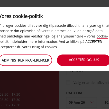
PRODUKTER &
Vores cookie-politik
BUD
TAXFREE & ERHVERV
KONTORER
Vi bruger cookies til at vise dig tilpassede tilbud, til analyser og til a
forbedre din oplevelse på vores hjemmeside. Vi deler også data
med pålidelige markedsførings- og analyseparntere – vores
cookie-
s
olitik
indeholder mere information. Ved at klikke på ACCEPTÉR
BIL
accepterer du vores brug af cookies.
ACCEPTÉR OG LUK
ADMINISTRER PRÆFERENCER
AFHENT FRA
Vælg et andet aflever
DATO FRA
08:30 - 17:30
08:30 - 17:30
08:30 - 17:30