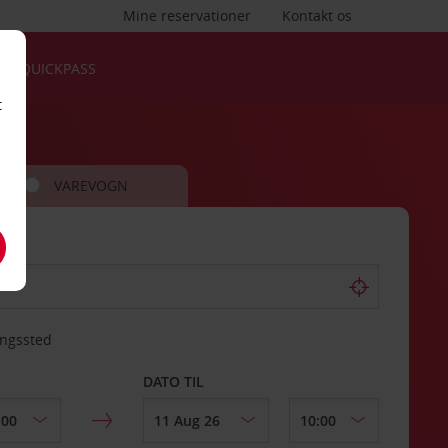
Mine reservationer
Kontakt os
QUICKPASS
t
VAREVOGN
ingssted
DATO TIL