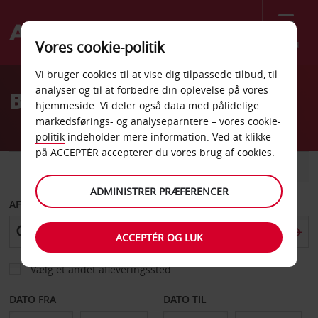
Menu
Vores cookie-politik
Welcome
Vi bruger cookies til at vise dig tilpassede tilbud, til
to
analyser og til at forbedre din oplevelse på vores
Billeje Valdosta Lufthavn
Avis
hjemmeside. Vi deler også data med pålidelige
markedsførings- og analyseparntere – vores
cookie-
politik
indeholder mere information. Ved at klikke
på ACCEPTÉR accepterer du vores brug af cookies.
BIL
VAREVOGN
ADMINISTRER PRÆFERENCER
AFHENT FRA
ACCEPTÉR OG LUK
Vælg et andet afleveringssted
DATO FRA
DATO TIL