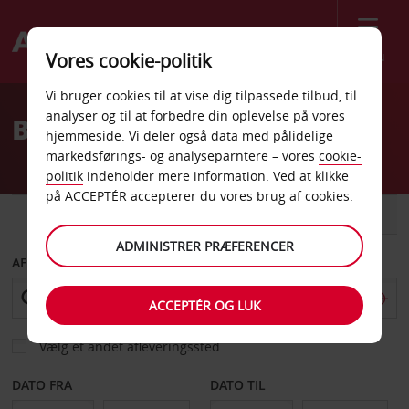
Menu
Vores cookie-politik
Welcome
Vi bruger cookies til at vise dig tilpassede tilbud, til
to
analyser og til at forbedre din oplevelse på vores
Billeje Libertyville
Avis
hjemmeside. Vi deler også data med pålidelige
markedsførings- og analyseparntere – vores
cookie-
politik
indeholder mere information. Ved at klikke
på ACCEPTÉR accepterer du vores brug af cookies.
BIL
VAREVOGN
ADMINISTRER PRÆFERENCER
AFHENT FRA
ACCEPTÉR OG LUK
Vælg et andet afleveringssted
DATO FRA
DATO TIL