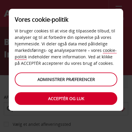
Menu
Vores cookie-politik
Welcome
Vi bruger cookies til at vise dig tilpassede tilbud, til
to
analyser og til at forbedre din oplevelse på vores
Billeje Erlanger
Avis
hjemmeside. Vi deler også data med pålidelige
markedsførings- og analyseparntere – vores
cookie-
Internationale Lufthavn
politik
indeholder mere information. Ved at klikke
på ACCEPTÉR accepterer du vores brug af cookies.
ADMINISTRER PRÆFERENCER
BIL
VAREVOGN
AFHENT FRA
ACCEPTÉR OG LUK
Vælg et andet afleveringssted