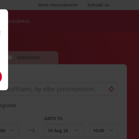
Mine reservationer
Kontakt os
QUICKPASS
t
VAREVOGN
ingssted
DATO TIL