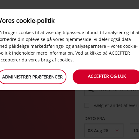
PRODUKTER &
Vores cookie-politik
BUD
TAXFREE & ERHVERV
KONTORER
Vi bruger cookies til at vise dig tilpassede tilbud, til analyser og til a
forbedre din oplevelse på vores hjemmeside. Vi deler også data
med pålidelige markedsførings- og analyseparntere – vores
cookie-
olitik
indeholder mere information. Ved at klikke på ACCEPTÉR
BIL
accepterer du vores brug af cookies.
ACCEPTÉR OG LUK
ADMINISTRER PRÆFERENCER
AFHENT FRA
Vælg et andet aflever
DATO FRA