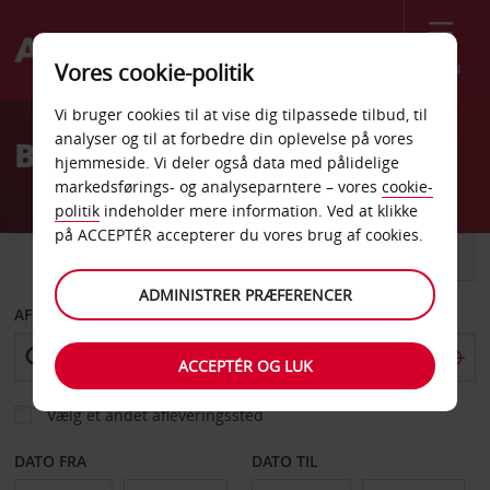
Menu
Vores cookie-politik
Welcome
Vi bruger cookies til at vise dig tilpassede tilbud, til
to
analyser og til at forbedre din oplevelse på vores
Billeje Laurel MD Centrum
Avis
hjemmeside. Vi deler også data med pålidelige
markedsførings- og analyseparntere – vores
cookie-
politik
indeholder mere information. Ved at klikke
på ACCEPTÉR accepterer du vores brug af cookies.
BIL
VAREVOGN
ADMINISTRER PRÆFERENCER
AFHENT FRA
ACCEPTÉR OG LUK
Vælg et andet afleveringssted
DATO FRA
DATO TIL