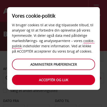
Menu
Vores cookie-politik
Welcome
Vi bruger cookies til at vise dig tilpassede tilbud, til
to
analyser og til at forbedre din oplevelse på vores
Billeje Flint Lufthavn
Avis
hjemmeside. Vi deler også data med pålidelige
markedsførings- og analyseparntere – vores
cookie-
politik
indeholder mere information. Ved at klikke
på ACCEPTÉR accepterer du vores brug af cookies.
BIL
VAREVOGN
ADMINISTRER PRÆFERENCER
AFHENT FRA
ACCEPTÉR OG LUK
Vælg et andet afleveringssted
DATO FRA
DATO TIL