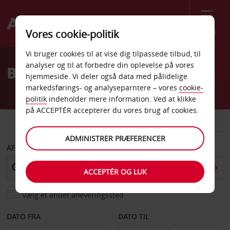
Menu
Vores cookie-politik
Welcome
Vi bruger cookies til at vise dig tilpassede tilbud, til
to
analyser og til at forbedre din oplevelse på vores
Billeje Michigan Lufthavn
Avis
hjemmeside. Vi deler også data med pålidelige
markedsførings- og analyseparntere – vores
cookie-
politik
indeholder mere information. Ved at klikke
på ACCEPTÉR accepterer du vores brug af cookies.
BIL
VAREVOGN
ADMINISTRER PRÆFERENCER
AFHENT FRA
ACCEPTÉR OG LUK
Vælg et andet afleveringssted
DATO FRA
DATO TIL