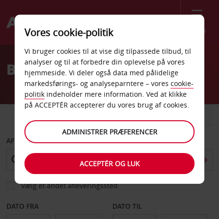
Menu
Vores cookie-politik
Welcome
Vi bruger cookies til at vise dig tilpassede tilbud, til
to
analyser og til at forbedre din oplevelse på vores
Billeje Troy Clawson
Avis
hjemmeside. Vi deler også data med pålidelige
markedsførings- og analyseparntere – vores
cookie-
politik
indeholder mere information. Ved at klikke
på ACCEPTÉR accepterer du vores brug af cookies.
BIL
VAREVOGN
ADMINISTRER PRÆFERENCER
AFHENT FRA
ACCEPTÉR OG LUK
Vælg et andet afleveringssted
DATO FRA
DATO TIL