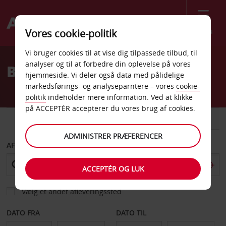
Menu
Vores cookie-politik
Welcome
Vi bruger cookies til at vise dig tilpassede tilbud, til
to
analyser og til at forbedre din oplevelse på vores
Billeje Inver Grove Height
Avis
hjemmeside. Vi deler også data med pålidelige
markedsførings- og analyseparntere – vores
cookie-
politik
indeholder mere information. Ved at klikke
på ACCEPTÉR accepterer du vores brug af cookies.
BIL
VAREVOGN
ADMINISTRER PRÆFERENCER
AFHENT FRA
ACCEPTÉR OG LUK
Vælg et andet afleveringssted
DATO FRA
DATO TIL