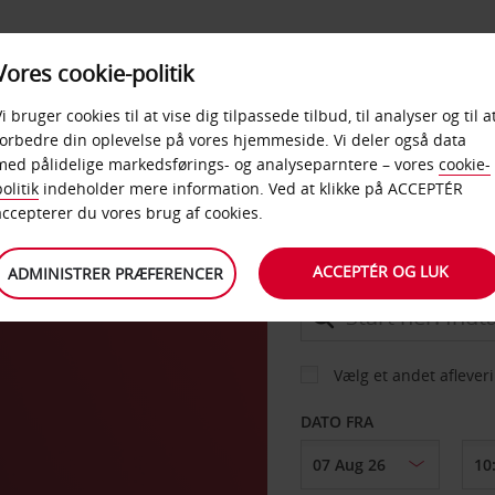
PRODUKTER &
Vores cookie-politik
BUD
TAXFREE & ERHVERV
KONTORER
Vi bruger cookies til at vise dig tilpassede tilbud, til analyser og til a
forbedre din oplevelse på vores hjemmeside. Vi deler også data
med pålidelige markedsførings- og analyseparntere – vores
cookie-
olitik
indeholder mere information. Ved at klikke på ACCEPTÉR
BIL
accepterer du vores brug af cookies.
ACCEPTÉR OG LUK
ADMINISTRER PRÆFERENCER
AFHENT FRA
Vælg et andet aflever
DATO FRA