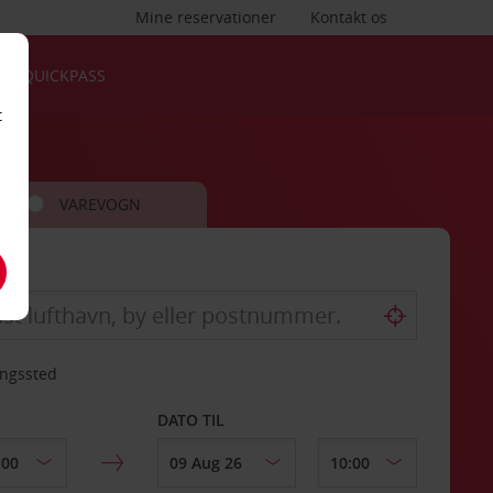
Mine reservationer
Kontakt os
QUICKPASS
t
VAREVOGN
ingssted
DATO TIL