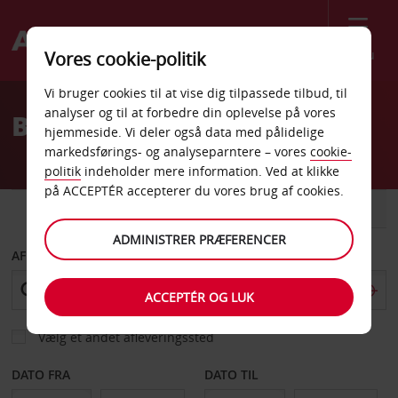
Menu
Vores cookie-politik
Welcome
Vi bruger cookies til at vise dig tilpassede tilbud, til
to
analyser og til at forbedre din oplevelse på vores
Billeje Independence
Avis
hjemmeside. Vi deler også data med pålidelige
markedsførings- og analyseparntere – vores
cookie-
politik
indeholder mere information. Ved at klikke
på ACCEPTÉR accepterer du vores brug af cookies.
BIL
VAREVOGN
ADMINISTRER PRÆFERENCER
AFHENT FRA
ACCEPTÉR OG LUK
Vælg et andet afleveringssted
DATO FRA
DATO TIL