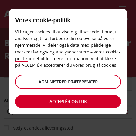
Menu
Vores cookie-politik
Welcome
Vi bruger cookies til at vise dig tilpassede tilbud, til
to
analyser og til at forbedre din oplevelse på vores
Billeje Omaha West Center
Avis
hjemmeside. Vi deler også data med pålidelige
markedsførings- og analyseparntere – vores
cookie-
Road
politik
indeholder mere information. Ved at klikke
på ACCEPTÉR accepterer du vores brug af cookies.
ADMINISTRER PRÆFERENCER
BIL
VAREVOGN
AFHENT FRA
ACCEPTÉR OG LUK
Vælg et andet afleveringssted