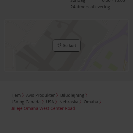
Søndag
10:00 - 13:00
24-timers aflevering
Se kort
Hjem
Avis Produkter
Biludlejning
USA og Canada
USA
Nebraska
Omaha
Billeje Omaha West Center Road