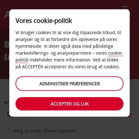
Menu
Vores cookie-politik
Welcome
Vi bruger cookies til at vise dig tilpassede tilbud, til
to
analyser og til at forbedre din oplevelse på vores
Billeje Albuquerque
Avis
hjemmeside. Vi deler også data med pålidelige
markedsførings- og analyseparntere – vores
cookie-
Internationale Lufthavn
politik
indeholder mere information. Ved at klikke
på ACCEPTÉR accepterer du vores brug af cookies.
ADMINISTRER PRÆFERENCER
BIL
VAREVOGN
AFHENT FRA
ACCEPTÉR OG LUK
Vælg et andet afleveringssted