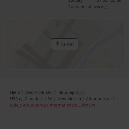
Søndag
07:00 - 23:59
24-timers aflevering
Se kort
Hjem
Avis Produkter
Biludlejning
USA og Canada
USA
New Mexico
Albuquerque
Billeje Albuquerque Internationale Lufthavn