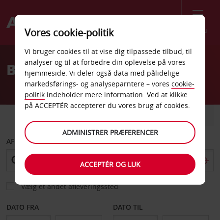
Menu
Vores cookie-politik
Welcome
Vi bruger cookies til at vise dig tilpassede tilbud, til
to
analyser og til at forbedre din oplevelse på vores
Billeje New Mexico
Avis
hjemmeside. Vi deler også data med pålidelige
markedsførings- og analyseparntere – vores
cookie-
politik
indeholder mere information. Ved at klikke
på ACCEPTÉR accepterer du vores brug af cookies.
BIL
VAREVOGN
ADMINISTRER PRÆFERENCER
AFHENT FRA
ACCEPTÉR OG LUK
Vælg et andet afleveringssted
DATO FRA
DATO TIL