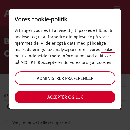
Menu
Vores cookie-politik
Welcome
Vi bruger cookies til at vise dig tilpassede tilbud, til
to
analyser og til at forbedre din oplevelse på vores
Billeje Charlotte Hilton
Avis
hjemmeside. Vi deler også data med pålidelige
markedsførings- og analyseparntere – vores
cookie-
Centrum First Union
politik
indeholder mere information. Ved at klikke
på ACCEPTÉR accepterer du vores brug af cookies.
ADMINISTRER PRÆFERENCER
BIL
VAREVOGN
AFHENT FRA
ACCEPTÉR OG LUK
Vælg et andet afleveringssted