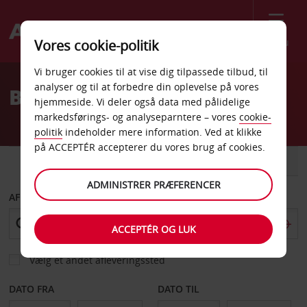
Menu
Vores cookie-politik
Welcome
Vi bruger cookies til at vise dig tilpassede tilbud, til
to
analyser og til at forbedre din oplevelse på vores
Billeje Fayetteville
Avis
hjemmeside. Vi deler også data med pålidelige
markedsførings- og analyseparntere – vores
cookie-
politik
indeholder mere information. Ved at klikke
på ACCEPTÉR accepterer du vores brug af cookies.
BIL
VAREVOGN
ADMINISTRER PRÆFERENCER
AFHENT FRA
ACCEPTÉR OG LUK
Vælg et andet afleveringssted
DATO FRA
DATO TIL