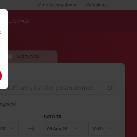
Mine reservationer
Kontakt os
QUICKPASS
t
VAREVOGN
ingssted
DATO TIL