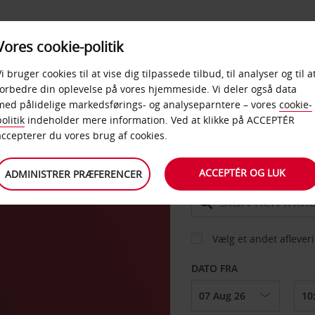
PRODUKTER &
Vores cookie-politik
BUD
TAXFREE & ERHVERV
KONTORER
Vi bruger cookies til at vise dig tilpassede tilbud, til analyser og til a
forbedre din oplevelse på vores hjemmeside. Vi deler også data
med pålidelige markedsførings- og analyseparntere – vores
cookie-
le
olitik
indeholder mere information. Ved at klikke på ACCEPTÉR
BIL
accepterer du vores brug af cookies.
ACCEPTÉR OG LUK
ADMINISTRER PRÆFERENCER
AFHENT FRA
Vælg et andet aflever
DATO FRA