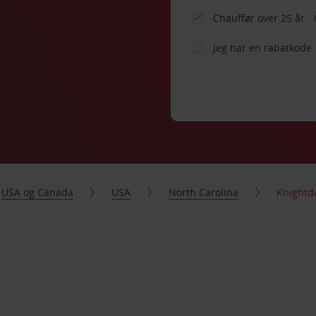
Chauffør over 25 år
Jeg har en rabatkode
USA og Canada
USA
North Carolina
Knightd