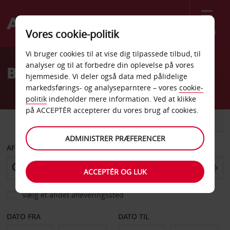
Menu
Vores cookie-politik
Welcome
Vi bruger cookies til at vise dig tilpassede tilbud, til
to
analyser og til at forbedre din oplevelse på vores
Billeje Raleigh
Avis
hjemmeside. Vi deler også data med pålidelige
markedsførings- og analyseparntere – vores
cookie-
politik
indeholder mere information. Ved at klikke
på ACCEPTÉR accepterer du vores brug af cookies.
BIL
VAREVOGN
ADMINISTRER PRÆFERENCER
AFHENT FRA
ACCEPTÉR OG LUK
Vælg et andet afleveringssted
DATO FRA
DATO TIL