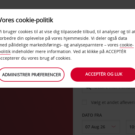
PRODUKTER &
Vores cookie-politik
BUD
TAXFREE & ERHVERV
KONTORER
Vi bruger cookies til at vise dig tilpassede tilbud, til analyser og til a
forbedre din oplevelse på vores hjemmeside. Vi deler også data
med pålidelige markedsførings- og analyseparntere – vores
cookie-
d
olitik
indeholder mere information. Ved at klikke på ACCEPTÉR
BIL
accepterer du vores brug af cookies.
ACCEPTÉR OG LUK
ADMINISTRER PRÆFERENCER
AFHENT FRA
Vælg et andet aflever
DATO FRA