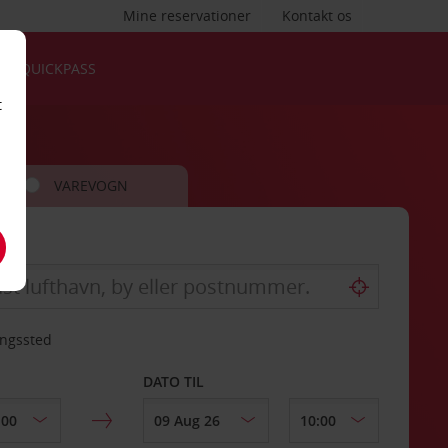
Mine reservationer
Kontakt os
QUICKPASS
t
VAREVOGN
ingssted
DATO TIL