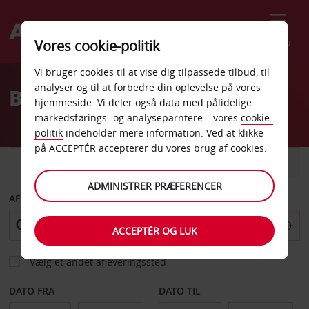
Menu
Vores cookie-politik
Welcome
Vi bruger cookies til at vise dig tilpassede tilbud, til
to
analyser og til at forbedre din oplevelse på vores
Billeje Fairlawn
Avis
hjemmeside. Vi deler også data med pålidelige
markedsførings- og analyseparntere – vores
cookie-
politik
indeholder mere information. Ved at klikke
på ACCEPTÉR accepterer du vores brug af cookies.
BIL
VAREVOGN
ADMINISTRER PRÆFERENCER
AFHENT FRA
ACCEPTÉR OG LUK
Vælg et andet afleveringssted
DATO FRA
DATO TIL