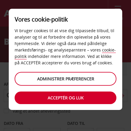
Menu
Vores cookie-politik
Welcome
Vi bruger cookies til at vise dig tilpassede tilbud, til
to
analyser og til at forbedre din oplevelse på vores
Billeje Springfield
Avis
hjemmeside. Vi deler også data med pålidelige
markedsførings- og analyseparntere – vores
cookie-
politik
indeholder mere information. Ved at klikke
på ACCEPTÉR accepterer du vores brug af cookies.
BIL
VAREVOGN
ADMINISTRER PRÆFERENCER
AFHENT FRA
ACCEPTÉR OG LUK
Vælg et andet afleveringssted
DATO FRA
DATO TIL