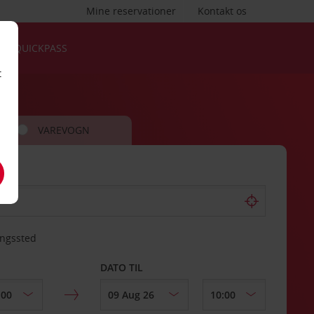
Mine reservationer
Kontakt os
QUICKPASS
t
VAREVOGN
ingssted
DATO TIL