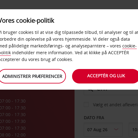
PRODUKTER &
Vores cookie-politik
BUD
TAXFREE & ERHVERV
KONTORER
Vi bruger cookies til at vise dig tilpassede tilbud, til analyser og til a
forbedre din oplevelse på vores hjemmeside. Vi deler også data
med pålidelige markedsførings- og analyseparntere – vores
cookie-
lle
olitik
indeholder mere information. Ved at klikke på ACCEPTÉR
BIL
accepterer du vores brug af cookies.
ACCEPTÉR OG LUK
ADMINISTRER PRÆFERENCER
AFHENT FRA
07:00 - 17:30
Vælg et andet aflever
07:00 - 17:30
07:00 - 17:30
DATO FRA
07:00 - 17:30
07:00 - 17:30
08:00 - 12:00