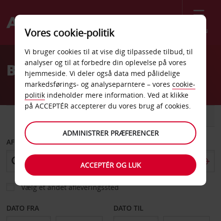
Menu
Vores cookie-politik
Welcome
Vi bruger cookies til at vise dig tilpassede tilbud, til
to
analyser og til at forbedre din oplevelse på vores
Billeje Castle Shannon
Avis
hjemmeside. Vi deler også data med pålidelige
markedsførings- og analyseparntere – vores
cookie-
politik
indeholder mere information. Ved at klikke
på ACCEPTÉR accepterer du vores brug af cookies.
BIL
VAREVOGN
ADMINISTRER PRÆFERENCER
AFHENT FRA
ACCEPTÉR OG LUK
Vælg et andet afleveringssted
DATO FRA
DATO TIL