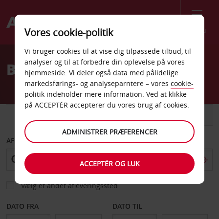
Menu
Vores cookie-politik
Welcome
Vi bruger cookies til at vise dig tilpassede tilbud, til
to
analyser og til at forbedre din oplevelse på vores
Billeje Castle Shannon
Avis
hjemmeside. Vi deler også data med pålidelige
markedsførings- og analyseparntere – vores
cookie-
politik
indeholder mere information. Ved at klikke
på ACCEPTÉR accepterer du vores brug af cookies.
BIL
VAREVOGN
ADMINISTRER PRÆFERENCER
AFHENT FRA
ACCEPTÉR OG LUK
Vælg et andet afleveringssted
DATO FRA
DATO TIL