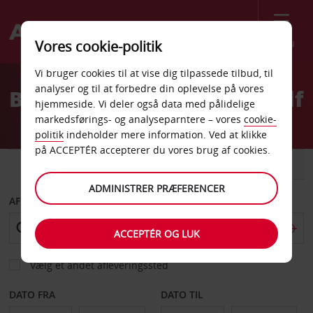
Menu
Vores cookie-politik
Welcome
Vi bruger cookies til at vise dig tilpassede tilbud, til
to
analyser og til at forbedre din oplevelse på vores
Billeje York CK Rudisill Gulf
Avis
hjemmeside. Vi deler også data med pålidelige
markedsførings- og analyseparntere – vores
cookie-
politik
indeholder mere information. Ved at klikke
på ACCEPTÉR accepterer du vores brug af cookies.
BIL
VAREVOGN
ADMINISTRER PRÆFERENCER
AFHENT FRA
ACCEPTÉR OG LUK
Vælg et andet afleveringssted
DATO FRA
DATO TIL