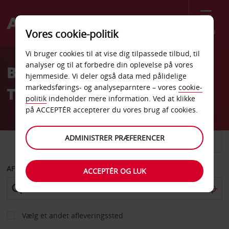
Menu
Vores cookie-politik
Welcome
Vi bruger cookies til at vise dig tilpassede tilbud, til
to
analyser og til at forbedre din oplevelse på vores
Billeje Dallas Garland
Avis
hjemmeside. Vi deler også data med pålidelige
markedsførings- og analyseparntere – vores
cookie-
Texas
politik
indeholder mere information. Ved at klikke
på ACCEPTÉR accepterer du vores brug af cookies.
ADMINISTRER PRÆFERENCER
BIL
VAREVOGN
AFHENT FRA
ACCEPTÉR OG LUK
Vælg et andet afleveringssted