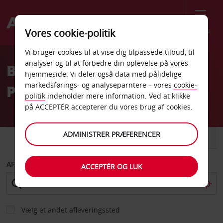
Menu
Vores cookie-politik
Welcome
Vi bruger cookies til at vise dig tilpassede tilbud, til
to
analyser og til at forbedre din oplevelse på vores
Billeje Houston St Joseph
Avis
hjemmeside. Vi deler også data med pålidelige
markedsførings- og analyseparntere – vores
cookie-
Parkway
politik
indeholder mere information. Ved at klikke
på ACCEPTÉR accepterer du vores brug af cookies.
ADMINISTRER PRÆFERENCER
BIL
VAREVOGN
AFHENT FRA
ACCEPTÉR OG LUK
Vælg et andet afleveringssted