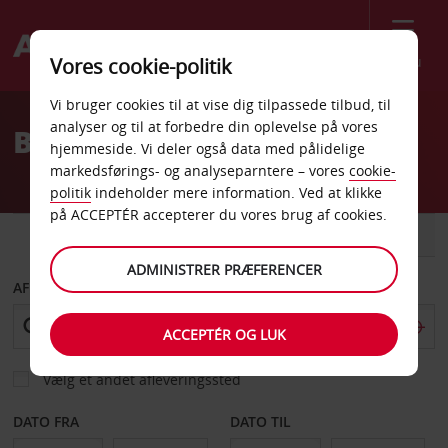
Menu
Vores cookie-politik
Welcome
Vi bruger cookies til at vise dig tilpassede tilbud, til
to
analyser og til at forbedre din oplevelse på vores
Billeje Mesquite
Avis
hjemmeside. Vi deler også data med pålidelige
markedsførings- og analyseparntere – vores
cookie-
politik
indeholder mere information. Ved at klikke
på ACCEPTÉR accepterer du vores brug af cookies.
BIL
VAREVOGN
ADMINISTRER PRÆFERENCER
AFHENT FRA
ACCEPTÉR OG LUK
Vælg et andet afleveringssted
DATO FRA
DATO TIL