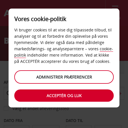
Menu
Vores cookie-politik
Welcome
Vi bruger cookies til at vise dig tilpassede tilbud, til
to
analyser og til at forbedre din oplevelse på vores
Billeje Utah
Avis
hjemmeside. Vi deler også data med pålidelige
markedsførings- og analyseparntere – vores
cookie-
politik
indeholder mere information. Ved at klikke
på ACCEPTÉR accepterer du vores brug af cookies.
BIL
VAREVOGN
ADMINISTRER PRÆFERENCER
AFHENT FRA
ACCEPTÉR OG LUK
Vælg et andet afleveringssted
DATO FRA
DATO TIL