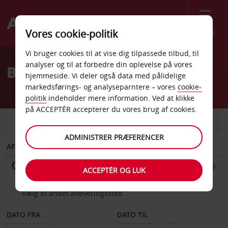
Menu
Vores cookie-politik
Welcome
Vi bruger cookies til at vise dig tilpassede tilbud, til
to
analyser og til at forbedre din oplevelse på vores
Billeje Chesapeake
Avis
hjemmeside. Vi deler også data med pålidelige
markedsførings- og analyseparntere – vores
cookie-
politik
indeholder mere information. Ved at klikke
på ACCEPTÉR accepterer du vores brug af cookies.
BIL
VAREVOGN
ADMINISTRER PRÆFERENCER
AFHENT FRA
ACCEPTÉR OG LUK
Vælg et andet afleveringssted
DATO FRA
DATO TIL