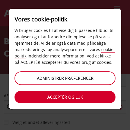
Menu
Vores cookie-politik
Welcome
Vi bruger cookies til at vise dig tilpassede tilbud, til
to
analyser og til at forbedre din oplevelse på vores
Billeje Roanoke Car
Avis
hjemmeside. Vi deler også data med pålidelige
markedsførings- og analyseparntere – vores
cookie-
Control Office
politik
indeholder mere information. Ved at klikke
på ACCEPTÉR accepterer du vores brug af cookies.
ADMINISTRER PRÆFERENCER
BIL
VAREVOGN
AFHENT FRA
ACCEPTÉR OG LUK
Vælg et andet afleveringssted